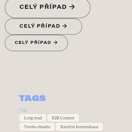
CELÝ PŘÍPAD →
CELÝ PŘÍPAD →
CELÝ PŘÍPAD →
TAGS
Tag
Long read
B2B Content
Tvorba obsahu
Kariérní komunikace