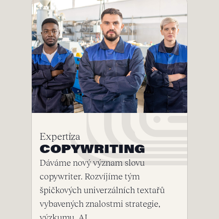
Expertíza
COPYWRITING
Dáváme nový význam slovu
copywriter. Rozvíjíme tým
špičkových univerzálních textařů
vybavených znalostmi strategie,
výzkumu, AI.