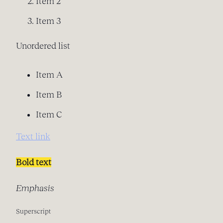
Item 2
Item 3
Unordered list
Item A
Item B
Item C
Text link
Bold text
Emphasis
Superscript