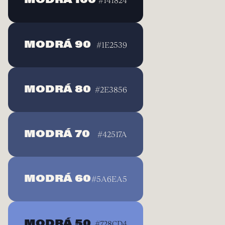
MODRÁ 100
#141824
MODRÁ 90
#1E2539
MODRÁ 80
#2E3856
MODRÁ 70
#42517A
MODRÁ 60
#5A6EA5
MODRÁ 50
#728CD4