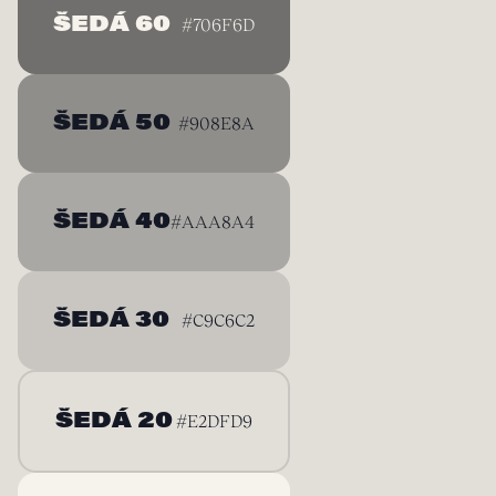
ŠEDÁ 60
#706F6D
ŠEDÁ 50
#908E8A
ŠEDÁ 40
#AAA8A4
ŠEDÁ 30
#C9C6C2
ŠEDÁ 20
#E2DFD9