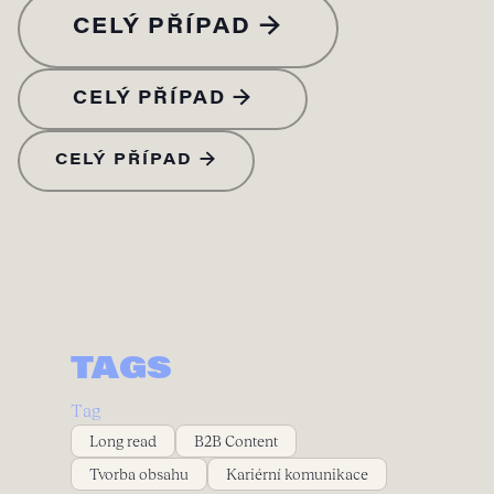
CELÝ PŘÍPAD →
CELÝ PŘÍPAD →
CELÝ PŘÍPAD →
TAGS
Tag
Long read
B2B Content
Tvorba obsahu
Kariérní komunikace