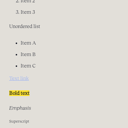
Item 2
Item 3
Unordered list
Item A
Item B
Item C
Text link
Bold text
Emphasis
Superscript