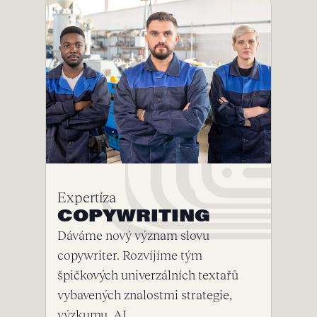
Expertíza
COPYWRITING
Dáváme nový význam slovu
copywriter. Rozvíjíme tým
špičkových univerzálních textařů
vybavených znalostmi strategie,
výzkumu, AI.