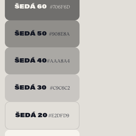
ŠEDÁ 60
#706F6D
ŠEDÁ 50
#908E8A
ŠEDÁ 40
#AAA8A4
ŠEDÁ 30
#C9C6C2
ŠEDÁ 20
#E2DFD9