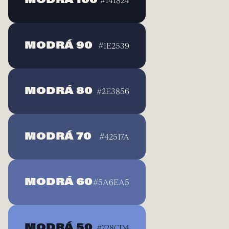
MODRÁ 100
#141824
MODRÁ 90
#1E2539
MODRÁ 80
#2E3856
MODRÁ 70
#42517A
MODRÁ 60
#5A6EA5
MODRÁ 50
#728CD4