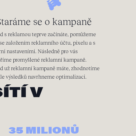
Staráme se o kampaně
d s reklamou teprve začínáte, pomůžeme
se založením reklamního účtu, pixelu a s
mi nastaveními. Následně pro vás
oříme promyšlené reklamní kampaně.
d už reklamní kampaně máte, zhodnotíme
dle výsledků navrhneme optimalizaci.
ÍTÍ V
35 MILIONŮ