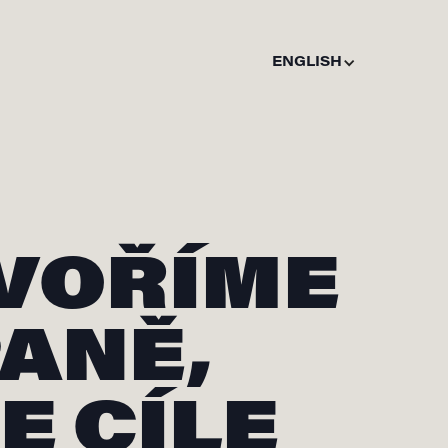
ENGLISH
TVOŘÍME
ANĚ,
E CÍLE