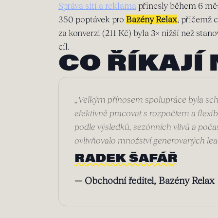
Správa sítí a reklama
přinesly během 6 mě
350 poptávek pro
Bazény Relax
, přičemž 
za konverzi (211 Kč) byla 3× nižší než stan
cíl.
CO ŘÍKAJÍ 
„Velkým přínosem spolupráce byla sc
efektivně pracovat s rozpočtem a flexib
podle výsledků, sezónních vlivů a počas
ovlivňovalo množství generovaných lea
RADEK ŠAFÁŘ
— Obchodní ředitel, Bazény Relax