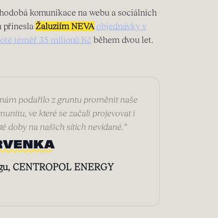
hodobá komunikace na webu a sociálních
h přinesla
Žaluziím NEVA
objednávky v
otě téměř 35 milionů Kč
během dvou let.
 nám podařilo z gruntu proměnit naše
unitu, ve které se začali projevovat i
té doby na našich sítích nevídané.“
RVENKA
ingu, CENTROPOL ENERGY