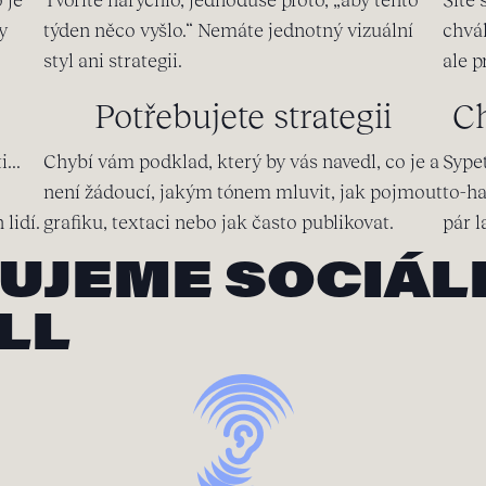
y
týden něco vyšlo.“ Nemáte jednotný vizuální
chvá
styl ani strategii.
ale p
Potřebujete strategii
Ch
...
Chybí vám podklad, který by vás navedl, co je a
Sypet
není žádoucí, jakým tónem mluvit, jak pojmout
to-ha
lidí.
grafiku, textaci nebo jak často publikovat.
pár l
UJEME SOCIÁLN
LL