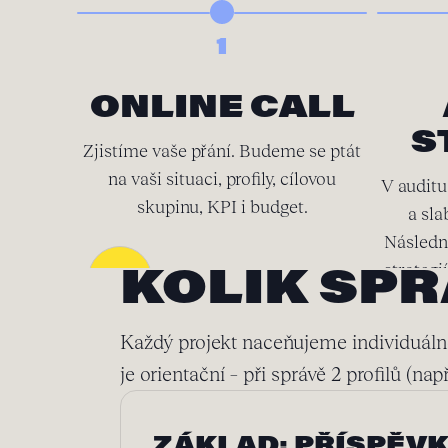
1
ONLINE CALL
S
Zjistíme vaše přání. Budeme se ptát
na vaši situaci, profily, cílovou
V auditu
skupinu, KPI i budget.
a sla
Následn
strategi
KOLIK SPRÁ
Každý projekt naceňujeme individuáln
je orientační – při správě 2 profilů (n
ZÁKLAD: PŘÍSPĚVK