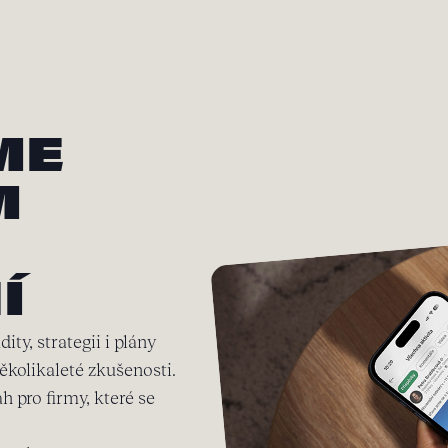
ME
M
Í
ty, strategii i plány
ěkolikaleté zkušenosti.
 pro firmy, které se