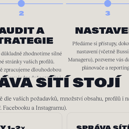
2
3
AUDIT A
NASTAVE
TRATEGIE
Předáme si přístupy, dok
nastavení (včetně Buss
 důkladně zhodnotíme silné
Manageru), pozveme vás d
bé stránky vašich profilů.
plánovače a reportin
ě zpracujeme dlouhodobou
í, kterou jednoduše využije i
VA SÍTÍ STOJÍ
váš interní tým.
ě dle vašich požadavků, množství obsahu, profilů i 
apř. Facebooku a Instagramu).
Y 1–2×
SPRÁVA SÍT