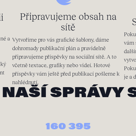
Připravujeme obsah na
i
sítě
Poku
lné a
Vytvoříme pro vás grafické šablony, dáme
vám 
dohromady publikační plán a pravidelně
další
připravujeme příspěvky na sociální sítě. A to
vytv
cký
včetně textace, grafiky nebo videí. Hotové
Poku
nt
příspěvky vám ještě před publikací pošleme k
je a 
nahlédnutí.
NAŠÍ SPRÁVY S
160 395