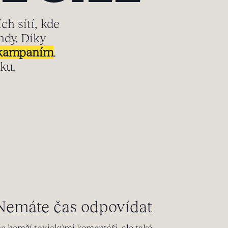
h sítí, kde
ndy. Díky
m kampaním
.
ku.
Nemáte čas odpovídat
se hemží toxickými komentáři, ale také