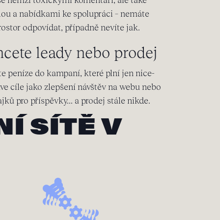
lou a nabídkami ke spolupráci – nemáte
rostor odpovídat, případně nevíte jak.
cete leady nebo prodej
e peníze do kampaní, které plní jen nice-
ve cíle jako zlepšení návštěv na webu nebo
ajků pro příspěvky... a prodej stále nikde.
Í SÍTĚ V