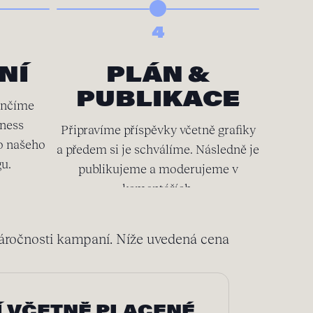
4
NÍ
PLÁN &
PUBLIKACE
ončíme
Souč
iness
připra
Připravíme příspěvky včetně grafiky
o našeho
kter
a předem si je schválíme. Následně je
gu.
publikujeme a moderujeme v
komentářích.
náročnosti kampaní. Níže uvedená cena
Í VČETNĚ PLACENÉ