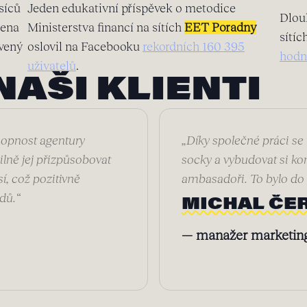
síců
Jeden edukativní příspěvek o metodice
Dlou
cena
Ministerstva financí na sítích
EET Poradny
sítíc
ovený
oslovil na Facebooku
rekordních 160 395
hodn
uživatelů
.
NAŠI KLIENTI
hopnost agentury
„Díky společné práci se
ilně jej přizpůsobovat
socky a vybudovat si kom
í, což pozitivně
ambasadoři. To bylo do 
dů.“
MICHAL ČE
— manažer market