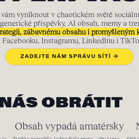
ám vyniknout v chaotickém světě sociálníc
generické příspěvky, AI obsah, memy a tre
strategii, zábavnému obsahu i promyšlený
 Facebooku, Instagramu, LinkedInu i TikTo
ZADEJTE NÁM SPRÁVU SÍTÍ →
 NÁS OBRÁTIT
Obsah vypadá amatérsky
 je
Tvoříte narychlo, jednoduše proto, „aby tento
Sítě 