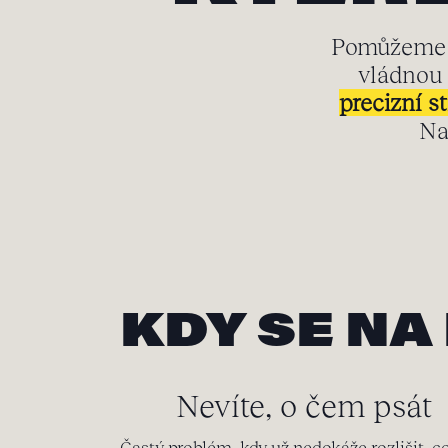
Pomůžeme v
vládnou 
precizní 
Na
KDY SE NA
Nevíte, o čem psát
Častý problém, kdy už nedokáže rozlišit, co