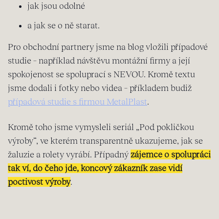
jak jsou odolné
a jak se o ně starat.
Pro obchodní partnery jsme na blog vložili případové
studie – například návštěvu montážní firmy a její
spokojenost se spoluprací s NEVOU. Kromě textu
jsme dodali i fotky nebo videa – příkladem budiž
případová studie s firmou MetalPlast
.
Kromě toho jsme vymysleli seriál „Pod pokličkou
výroby“, ve kterém transparentně ukazujeme, jak se
žaluzie a rolety vyrábí. Případný
zájemce o spolupráci
tak ví, do čeho jde, koncový zákazník zase vidí
poctivost výroby
.