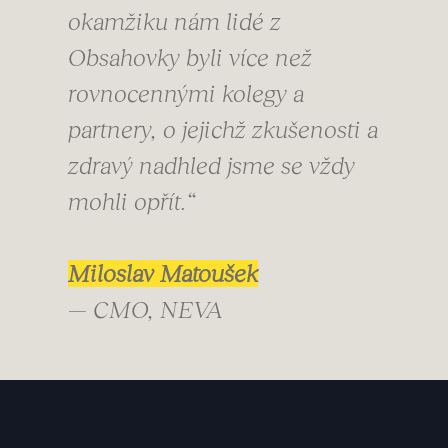
okamžiku nám lidé z
Obsahovky byli více než
rovnocennými kolegy a
partnery, o jejichž zkušenosti a
zdravý nadhled jsme se vždy
mohli opřít.“
Miloslav Matoušek
— CMO, NEVA