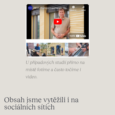
U případových studií přímo na
místě fotíme a často točíme i
video.
Obsah jsme vytěžili i na
sociálních sítích