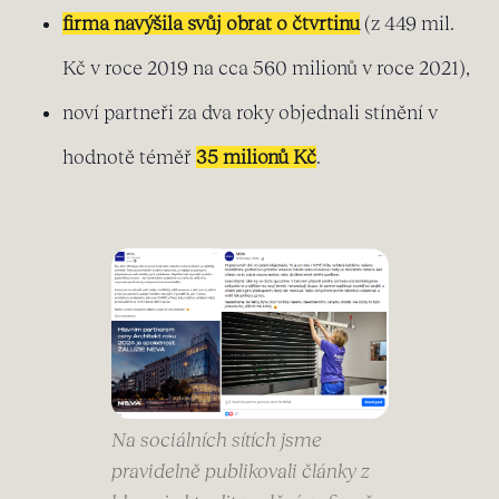
firma navýšila svůj obrat o čtvrtinu
(z 449 mil.
Kč v roce 2019 na cca 560 milionů v roce 2021),
noví partneři za dva roky objednali stínění v
hodnotě téměř
35 milionů Kč
.
Na sociálních sítích jsme
pravidelně publikovali články z