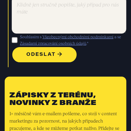
Souhlasím s
Všeobecnými obchodními podmínkami
a se
Zásadami zpracování osobních údajů
.*
ZÁPISKY Z TERÉNU,
NOVINKY Z BRANŽE
1× měsíčně vám e-mailem pošleme, co stojí v content
marketingu za pozornost, na jakých případech
pracujeme, a kde se můžeme potkat naživo. Přidejte se