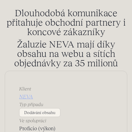
Dlouhodobá komunikace
přitahuje obchodní partnery i
koncové zákazníky
Žaluzie NEVA mají díky
obsahu na webu a sítích
objednávky za 35 milionů
Klient
NEVA
Typ případu
Dodávání obsahu
Ve spolupráci
Proficio (výkon)