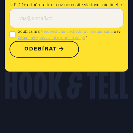
k 1200+ odběratelům a už nemusíte sledovat nic jiného.
Souhlasím s
Všeobecnými obchodními podmínkami
a se
Zásadami zpracování osobních údajů
.*