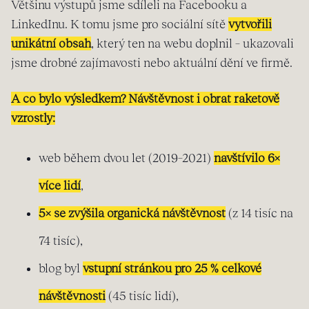
Většinu výstupů jsme sdíleli na Facebooku a
LinkedInu. K tomu jsme pro sociální sítě
vytvořili
unikátní obsah
, který ten na webu doplnil – ukazovali
jsme drobné zajímavosti nebo aktuální dění ve firmě.
A co bylo výsledkem? Návštěvnost i obrat raketově
vzrostly:
web během dvou let (2019–2021)
navštívilo 6×
více lidí
,
5× se zvýšila organická návštěvnost
(z 14 tisíc na
74 tisíc),
blog byl
vstupní stránkou pro 25 % celkové
návštěvnosti
(45 tisíc lidí),