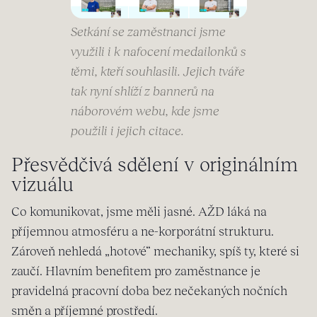
Setkání se zaměstnanci jsme
využili i k nafocení medailonků s
těmi, kteří souhlasili. Jejich tváře
tak nyní shlíží z bannerů na
náborovém webu, kde jsme
použili i jejich citace.
Přesvědčivá sdělení v originálním
vizuálu
Co komunikovat, jsme měli jasné. AŽD láká na
příjemnou atmosféru a ne-korporátní strukturu.
Zároveň nehledá „hotové“ mechaniky, spíš ty, které si
zaučí. Hlavním benefitem pro zaměstnance je
pravidelná pracovní doba bez nečekaných nočních
směn a příjemné prostředí.