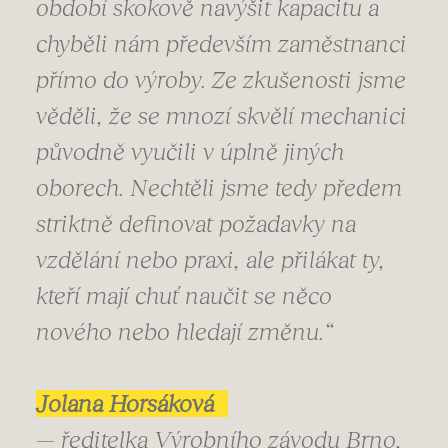
období skokově navýšit kapacitu a
chyběli nám především zaměstnanci
přímo do výroby. Ze zkušenosti jsme
věděli, že se mnozí skvělí mechanici
původně vyučili v úplně jiných
oborech. Nechtěli jsme tedy předem
striktně definovat požadavky na
vzdělání nebo praxi, ale přilákat ty,
kteří mají chuť naučit se něco
nového nebo hledají změnu.“
Jolana Horsáková
— ředitelka Výrobního závodu Brno,