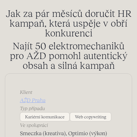
Jak za pár měsíců doručit HR
kampaň, která uspěje v obří
konkurenci
Najít 50 elektromechaniků
pro AŽD pomohl autentický
obsah a silná kampaň
Klient
AŽD Praha
Typ případu
Kariérní komunikace
Web copywriting
Ve spolupráci
Smeczka (kreativa), Optimio (výkon)