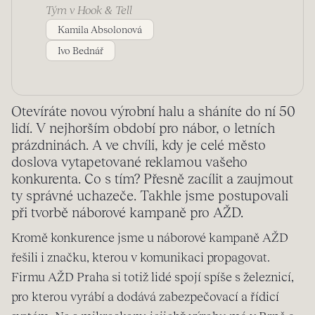
Tým v Hook & Tell
Kamila Absolonová
Ivo Bednář
Otevíráte novou výrobní halu a sháníte do ní 50
lidí. V nejhorším období pro nábor, o letních
prázdninách. A ve chvíli, kdy je celé město
doslova vytapetované reklamou vašeho
konkurenta. Co s tím? Přesně zacílit a zaujmout
ty správné uchazeče. Takhle jsme postupovali
při tvorbě náborové kampaně pro AŽD.
Kromě konkurence jsme u náborové kampaně AŽD
řešili i značku, kterou v komunikaci propagovat.
Firmu AŽD Praha si totiž lidé spojí spíše s železnicí,
pro kterou vyrábí a dodává zabezpečovací a řídicí