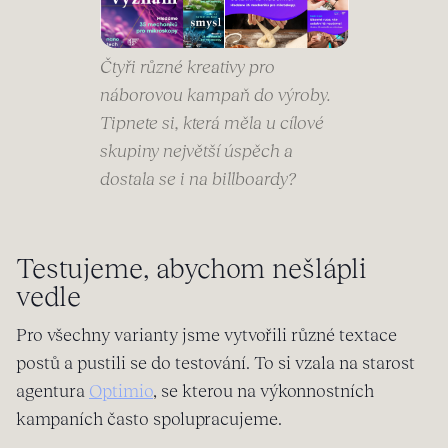
Čtyři různé kreativy pro
náborovou kampaň do výroby.
Tipnete si, která měla u cílové
skupiny největší úspěch a
dostala se i na billboardy?
Testujeme, abychom nešlápli
vedle
Pro všechny varianty jsme vytvořili různé textace
postů a pustili se do testování. To si vzala na starost
agentura
Optimio
, se kterou na výkonnostních
kampaních často spolupracujeme.