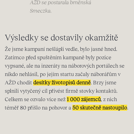
AŽD se postarala brněnská
Smeczka.
Výsledky se dostavily okamžitě
Že jsme kampaní nešlápli vedle, bylo jasné hned.
Zatímco před spuštěním kampaně byly pozice
vypsané, ale na inzeráty na náborových portálech se
nikdo nehlásil, po jejím startu začaly náborářům v
AŽD chodit
desítky životopisů denně
. Brzy jsme
splnili vytyčený cíl přivést firmě stovky kontaktů.
Celkem se ozvalo více než
1 000 zájemců
, z nich
téměř 80 přišlo na pohovor a
50 skutečně nastoupilo
.