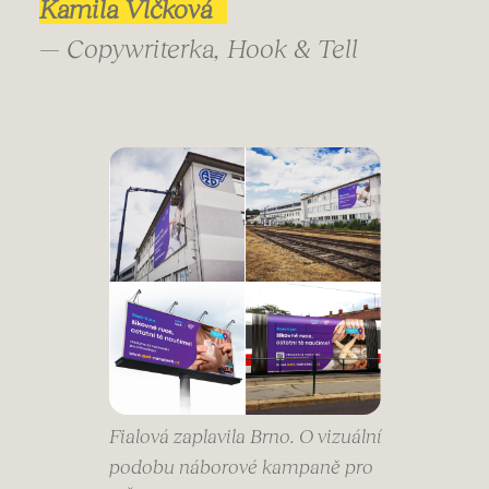
Kamila Vlčková
— Copywriterka, Hook & Tell
Fialová zaplavila Brno. O vizuální
podobu náborové kampaně pro