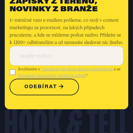
ZÁPISKY Z TERÉNU,
NOVINKY Z BRANŽE
1× měsíčně vám e-mailem pošleme, co stojí v content
marketingu za pozornost, na jakých případech
pracujeme, a kde se můžeme potkat naživo. Přidejte se
k 1200+ odběratelům a už nemusíte sledovat nic jiného.
Souhlasím s
Všeobecnými obchodními podmínkami
a se
Zásadami zpracování osobních údajů
.*