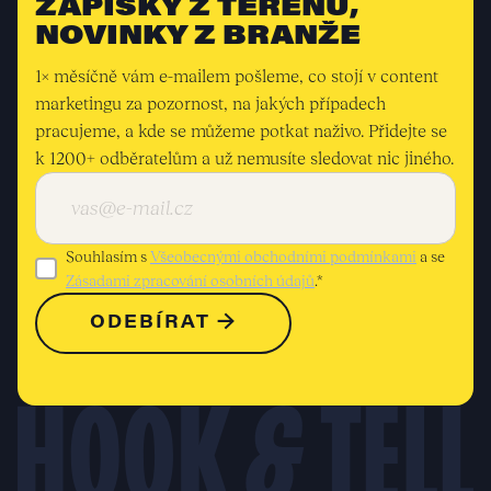
ZÁPISKY Z TERÉNU,
NOVINKY Z BRANŽE
1× měsíčně vám e-mailem pošleme, co stojí v content
marketingu za pozornost, na jakých případech
pracujeme, a kde se můžeme potkat naživo. Přidejte se
k 1200+ odběratelům a už nemusíte sledovat nic jiného.
Souhlasím s
Všeobecnými obchodními podmínkami
a se
Zásadami zpracování osobních údajů
.*