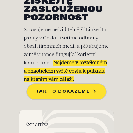
ZÍSKEJTE
ZASLOUŽENOU
POZORNOST
Spravujeme nejviditelnější LinkedIn
profily v Česku, tvoříme odborný
obsah firemních médií a přitahujeme
zaměstnance fungující kariérní
komunikací.
Najdeme v roztěkaném
a chaotickém světě cestu k publiku,
na kterém vám záleží.
JAK TO DOKÁŽEME →
Expertíza