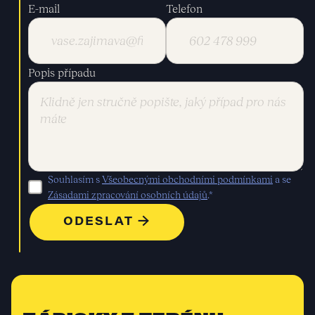
E-mail
Telefon
Popis případu
Souhlasím s
Všeobecnými obchodními podmínkami
a se
Zásadami zpracování osobních údajů
.*