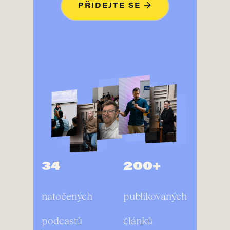
PŘIDEJTE SE →
34
200+
natočených
publikovaných
podcastů
článků