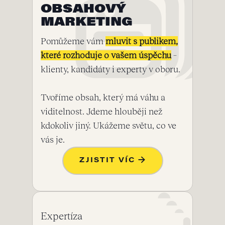
OBSAHOVÝ
MARKETING
Pomůžeme vám
mluvit s publikem,
které rozhoduje o vašem úspěchu
–
klienty, kandidáty i experty v oboru.
Tvoříme obsah, který má váhu a
viditelnost. Jdeme hlouběji než
kdokoliv jiný. Ukážeme světu, co ve
vás je.
ZJISTIT VÍC →
Expertíza