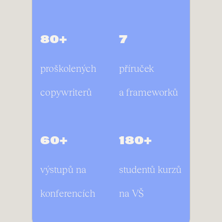
80+
7
proškolených
příruček
copywriterů
a frameworků
60+
180+
výstupů na
studentů kurzů
konferencích
na VŠ