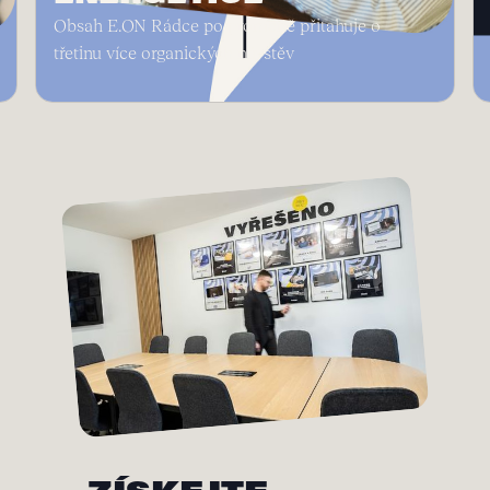
Najít 50 elektromechaniků pro AŽD pomohl
autentický obsah a silná kampaň
Slide 2 of 3.