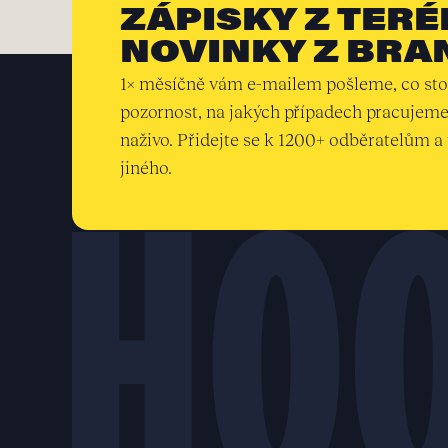
ZÁPISKY Z TERÉ
NOVINKY Z BRA
1× měsíčně vám e-mailem pošleme, co stoj
pozornost, na jakých případech pracujem
naživo. Přidejte se k 1200+ odběratelům a
jiného.