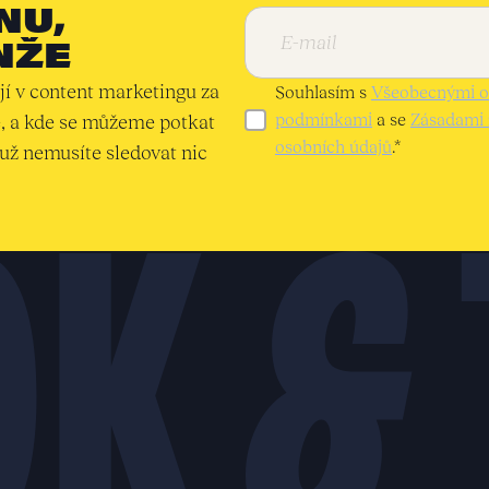
NU,
NŽE
í v content marketingu za
Souhlasím s
Všeobecnými 
podmínkami
a se
Zásadami 
e, a kde se můžeme potkat
osobních údajů
.*
 už nemusíte sledovat nic