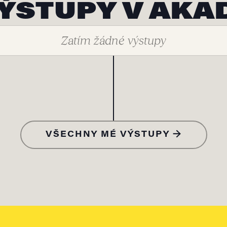
ÝSTUPY V AKA
Zatím žádné výstupy
VŠECHNY MÉ VÝSTUPY →