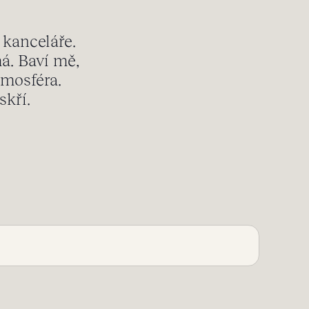
 kanceláře.
má. Baví mě,
tmosféra.
skří.