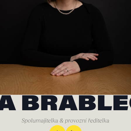
A BRABL
Spolumajitelka & provozní ředitelka