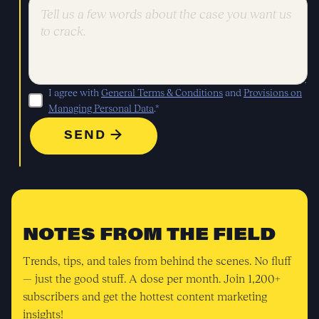
I agree with
General Terms & Conditions
and
Provisions on
Managing Personal Data
.*
NOTES FROM THE FIELD
Trends, tips, and tales from behind the scenes. No fluff
— just the good stuff. A dose per month. Join 1,200+
subscribers and get the hottest content marketing
insights!