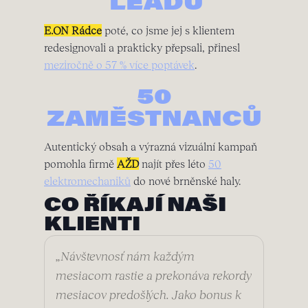
LEADŮ
E.ON Rádce
poté, co jsme jej s klientem
redesignovali a prakticky přepsali, přinesl
meziročně o 57 % více poptávek
.
50
ZAMĚSTNANCŮ
Autentický obsah a výrazná vizuální kampaň
pomohla firmě
AŽD
najít přes léto
50
elektromechaniků
do nové brněnské haly.
CO ŘÍKAJÍ NAŠI
KLIENTI
„Návštevnosť nám každým
mesiacom rastie a prekonáva rekordy
mesiacov predošlých. Jako bonus k