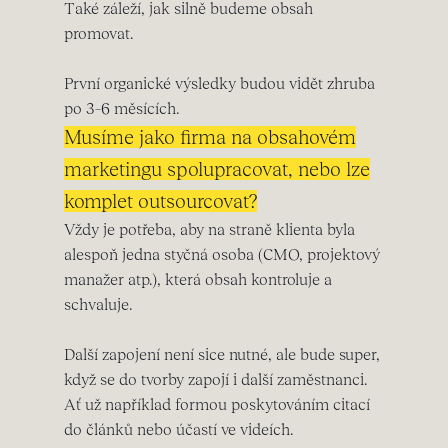
Také záleží, jak silně budeme obsah
promovat.
První organické výsledky budou vidět zhruba
po 3–6 měsících.
Musíme jako firma na obsahovém
marketingu spolupracovat, nebo lze
komplet outsourcovat?
Vždy je potřeba, aby na straně klienta byla
alespoň jedna styčná osoba (CMO, projektový
manažer atp.), která obsah kontroluje a
schvaluje.
Další zapojení není sice nutné, ale bude super,
když se do tvorby zapojí i další zaměstnanci.
Ať už například formou poskytováním citací
do článků nebo účastí ve videích.