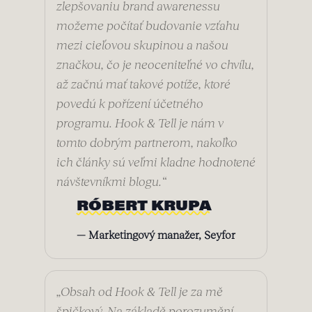
zlepšovaniu brand awarenessu
možeme počítať budovanie vzťahu
mezi cieľovou skupinou a našou
značkou, čo je neoceniteľné vo chvílu,
až začnú mať takové potíže, ktoré
povedú k pořízení účetného
programu. Hook & Tell je nám v
tomto dobrým partnerom, nakoľko
ich články sú veľmi kladne hodnotené
návštevníkmi blogu.“
RÓBERT KRUPA
— Marketingový manažer, Seyfor
„Obsah od Hook & Tell je za mě
špičkový. Na základě porozumění