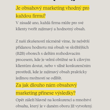
Je obsahový marketing vhodný pro
každou firmu?
V zásadě ano, každá firma může pro své
klienty tvořit zajímavý a hodnotný obsah.
Z naší zkušenosti nicméně víme, že největší
přidanou hodnotu má obsah ve složitějších
(B2B) oborech s delším rozhodovacím
procesem, kde je velmi obtížné se k cílovým
klientům dostat, nebo v silně konkurenčním
prostředí, kde je zajímavý obsah prakticky
jedinou možností se odlišit.
Za jak dlouho nám obsahový
marketing přinese výsledky?
Opět záleží hlavně na konkurenci a množství
obsahu, který je v daném oboru již vytvořený.