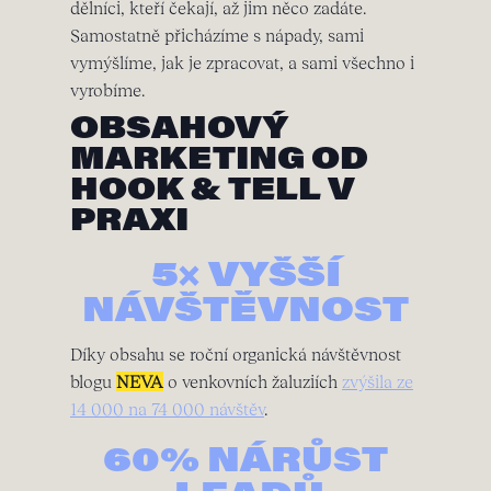
dělníci, kteří čekají, až jim něco zadáte.
Samostatně přicházíme s nápady, sami
vymýšlíme, jak je zpracovat, a sami všechno i
vyrobíme.
OBSAHOVÝ
MARKETING OD
HOOK & TELL V
PRAXI
5× VYŠŠÍ
NÁVŠTĚVNOST
Díky obsahu se roční organická návštěvnost
blogu
NEVA
o venkovních žaluziích
zvýšila ze
14 000 na 74 000 návštěv
.
60% NÁRŮST