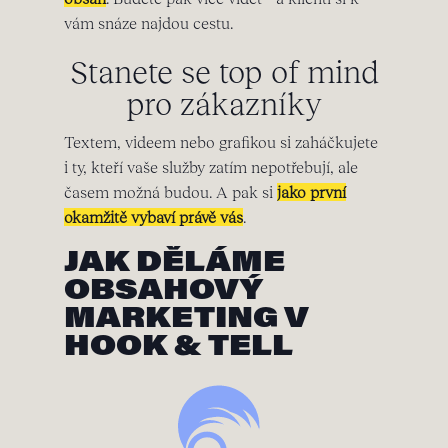
vám snáze najdou cestu.
Stanete se top of mind
pro zákazníky
Textem, videem nebo grafikou si zaháčkujete
i ty, kteří vaše služby zatím nepotřebují, ale
časem možná budou. A pak si
jako první
okamžitě vybaví právě vás
.
JAK DĚLÁME
OBSAHOVÝ
MARKETING V
HOOK & TELL