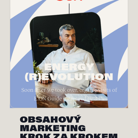
ENERGY
(R)EVOLUTION
Soon after we took over, organic visits of
E.ON Guide increased by 33%
OBSAHOVÝ
MARKETING
KROK ZA KROKEM