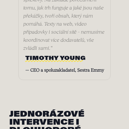
tomu, jak trh funguje a jaké jsou naše
překážky, tvoří obsah, který nám
pomáhá. Texty na web, video
případovky i sociální sítě – nemusíme
koordinovat více dodavatelů, vše
zvládli sami.“
TIMOTHY YOUNG
— CEO a spoluzakladatel, Sestra Emmy
JEDNORÁZOVÉ
INTERVENCE I