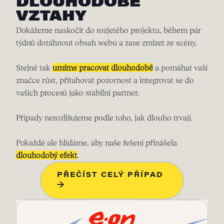
DLOUHODOBÉ
VZTAHY
Dokážeme naskočit do rozjetého projektu, během pár
týdnů dotáhnout obsah webu a zase zmizet ze scény.
Stejně tak
umíme pracovat dlouhodobě
a pomáhat vaší
značce růst, přitahovat pozornost a integrovat se do
vašich procesů jako stabilní partner.
Případy nerozlišujeme podle toho, jak dlouho trvají.
Pokaždé ale hlídáme, aby naše řešení přinášela
dlouhodobý efekt
.
PŘEČÍST CELÝ PŘÍPAD
→