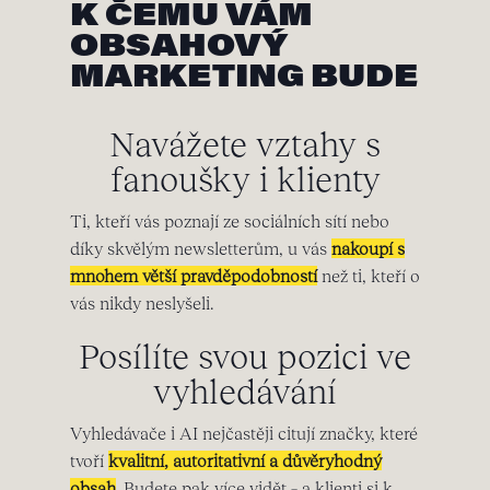
K ČEMU VÁM
OBSAHOVÝ
MARKETING BUDE
Navážete vztahy s
fanoušky i klienty
Ti, kteří vás poznají ze sociálních sítí nebo
díky skvělým newsletterům, u vás
nakoupí s
mnohem větší pravděpodobností
než ti, kteří o
vás nikdy neslyšeli.
Posílíte svou pozici ve
vyhledávání
Vyhledávače i AI nejčastěji citují značky, které
tvoří
kvalitní, autoritativní a důvěryhodný
obsah
. Budete pak více vidět – a klienti si k