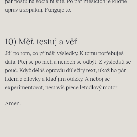
pár postů na sociální sítě. Po pár měsících je klidně
uprav a zopakuj. Funguje to.
10) Měř, testuj a věř
Jdi po tom, co přináší výsledky. K tomu potřebuješ
data. Ptej se po nich a nenech se odbýt. Z výsledků se
pouč. Když děláš opravdu důležitý text, ukaž ho pár
lidem z cílovky a klaď jim otázky. A neboj se
experimentovat, nestavíš přece letadlový motor.
Amen.