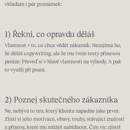
vkládám i pár poznámek:
1) Řekni, co opravdu děláš
Vlastnost ≠ to, co chce vědět zákazník. Nezajímá ho,
že děláš copywriting, ale že mu tvoje texty přinesou
peníze. Převeď si v hlavě vlastnosti na výhody. A pak
to využij při psaní.
2) Poznej skutečného zákazníka
Ne, nebývá to ten, který klienta napadne jako první.
Zjisti si jeho motivace, obavy, touhy, stávající znalosti
a přínosy, které mu můžeš nabídnout. Čím víc zjistíš