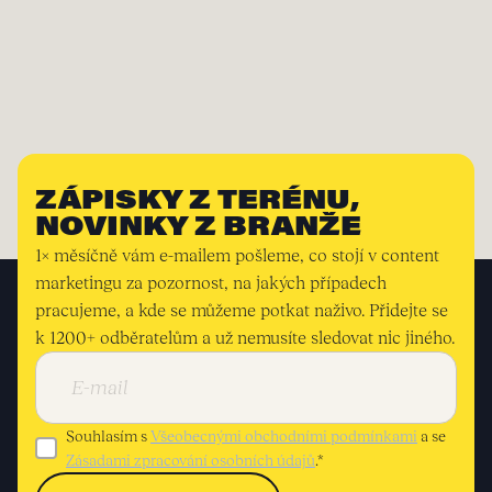
ZÁPISKY Z TERÉNU,
NOVINKY Z BRANŽE
1× měsíčně vám e-mailem pošleme, co stojí v content
marketingu za pozornost, na jakých případech
pracujeme, a kde se můžeme potkat naživo. Přidejte se
k 1200+ odběratelům a už nemusíte sledovat nic jiného.
Souhlasím s
Všeobecnými obchodními podmínkami
a se
Zásadami zpracování osobních údajů
.*