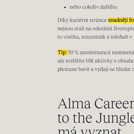
nebo cokoliv dalšího.
Díky kariérní stránce
snadněji fo
nejsou zralí na odeslání životop
to vizitka, rozcestník a infohub 
Tip:
70 % zaměstnanců momentálně
ale rozšíříte HR aktivity o obsaho
přestane bavit a vydají se hledat
Alma Career
to the Jungl
má vyznat