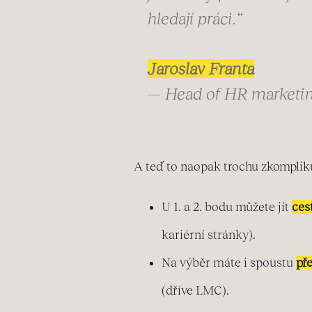
hledají práci.“
Jaroslav Franta
— Head of HR marketin
A teď to naopak trochu zkomplik
U 1. a 2. bodu můžete jít
ces
kariérní stránky).
Na výběr máte i spoustu
př
(dříve LMC).