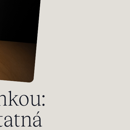
nkou:
tatná