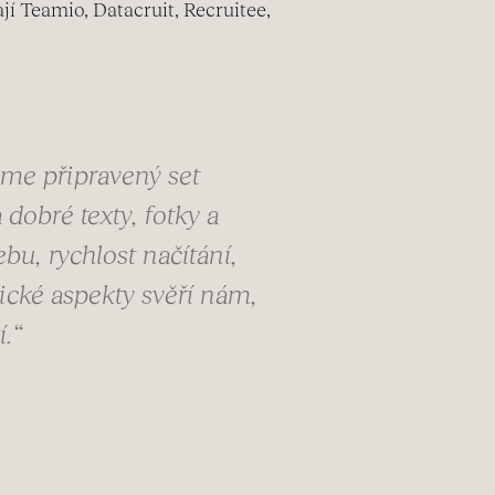
jí Teamio, Datacruit, Recruitee,
áme připravený set
dobré texty, fotky a
u, rychlost načítání,
ické aspekty svěří nám,
í.“