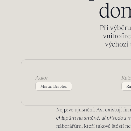
dom
Při výběru
vnitrofir
výchozí 
Autor
Kate
Martin Brablec
Ra
Nejprve ujasnění: Asi existují fi
chlapům na směně, ať přivedou 
náborářům, kteří takové štěstí ne