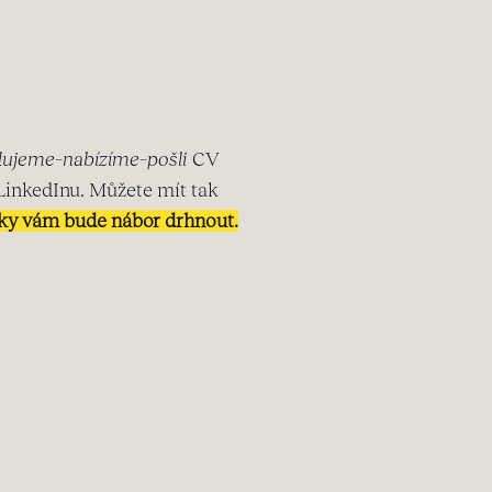
ujeme–nabízíme–pošli
CV
LinkedInu. Můžete mít tak
nky vám bude nábor drhnout.