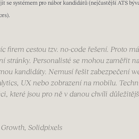
jit se systémem pro nábor kandidátů (nejčastější ATS býva
rs).
íc firem cestou tzv. no-code řešení. Proto m
ní stránky. Personalisté se mohou zaměřit na 
jmou kandidáty. Nemusí řešit zabezpečení web
lytics, UX nebo zobrazení na mobilu. Techn
i, které jsou pro ně v danou chvíli důležitějš
Growth, Solidpixels