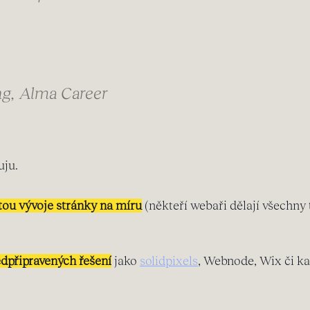
g, Alma Career
uju.
tou vývoje stránky na míru
(někteří webaři dělají všechny t
edpřipravených řešení
jako
solidpixels
, Webnode, Wix či ka