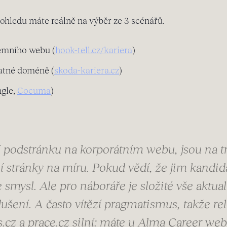
ohledu máte reálně na výběr ze 3 scénářů.
remního webu (
hook-tell.cz/kariera
)
atné doméně (
skoda-kariera.cz
)
ngle,
Cocuma
)
 podstránku na korporátním webu, jsou na trži
í stránky na míru. Pokud vědí, že jim kandidá
smysl. Ale pro náboráře je složité vše aktual
ení. A často vítězí pragmatismus, takže rele
.cz a prace.cz silní: máte u Alma Career web