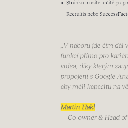
Stránku musíte určitě propo
Recruitis nebo SuccessFacto
„V náboru jde čím dál v
funkcí přímo pro kariér
videa, díky kterým zau
propojení s Google Ana
aby měli kapacitu na věc
Martin Hakl
— Co-owner & Head of 