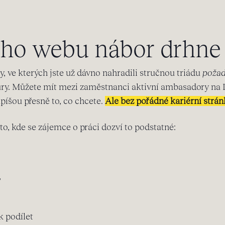
ho webu nábor drhne
, ve kterých jste už dávno nahradili stručnou triádu
požad
ury. Můžete mít mezi zaměstnanci aktivní ambasadory na 
píšou přesně to, co chcete.
Ale bez pořádné kariérní strá
o, kde se zájemce o práci dozví to podstatné:
,
k podílet