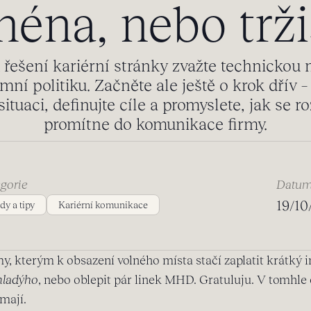
éna, nebo trži
 řešení kariérní stránky zvažte technickou 
emní politiku. Začněte ale ještě o krok dřív 
situaci, definujte cíle a promyslete, jak se r
promítne do komunikace firmy.
gorie
Datu
19/10
dy a tipy
Kariérní komunikace
rmy, kterým k obsazení volného místa stačí zaplatit krátký 
mladýho
, nebo oblepit pár linek MHD. Gratuluju. V tomhle 
mají.