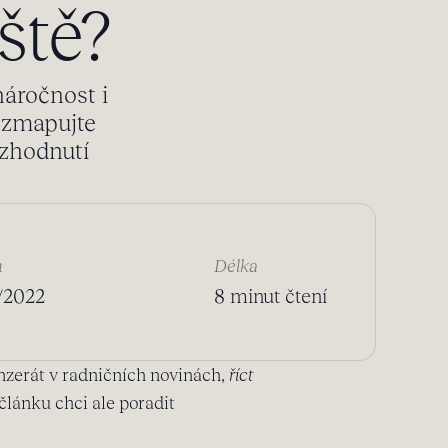
ště?
náročnost i
– zmapujte
ozhodnutí
m
Délka
/2022
8 minut čtení
inzerát v radničních novinách,
říct
článku chci ale poradit