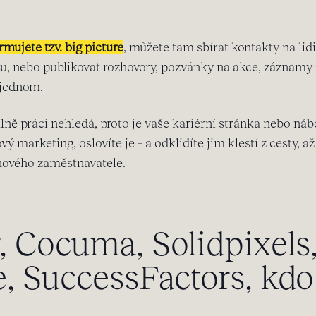
rmujete tzv. big picture
, můžete tam sbírat kontakty na lidi, 
isu, nebo publikovat rozhovory, pozvánky na akce, záznamy
v jednom.
 práci nehledá, proto je vaše kariérní stránka nebo nábo
vý marketing, oslovíte je – a odklidíte jim klestí z cesty, a
 nového zaměstnavatele.
, Cocuma, Solidpixel
e, SuccessFactors, kdo