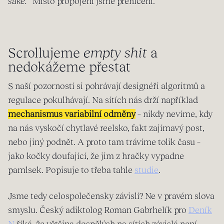
sake.”
Místo propojení jsme přehlceni.
Scrollujeme
empty shit
a
nedokážeme přestat
S naší pozorností si pohrávají designéři algoritmů a
regulace pokulhávají. Na sítích nás drží například
mechanismus variabilní odměny
– nikdy nevíme, kdy
na nás vyskočí chytlavé reelsko, fakt zajímavý post,
nebo jiný podnět. A proto tam trávíme tolik času –
jako kočky doufající, že jim z hračky vypadne
pamlsek. Popisuje to třeba tahle
studie
.
Jsme tedy celospolečensky závislí? Ne v pravém slova
smyslu. Český adiktolog Roman Gabrhelík pro
Deník
N
říká, že většina dospělých na sítích závislá není,