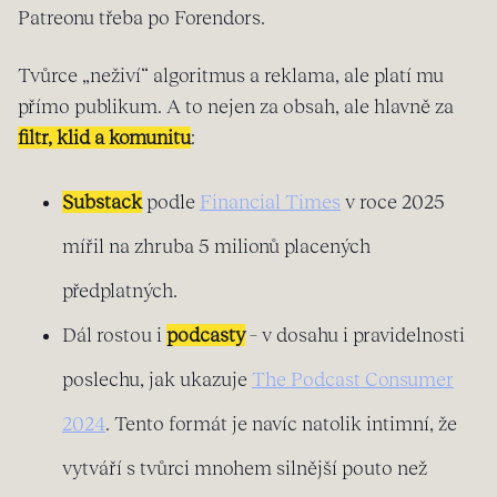
Patreonu třeba po Forendors.
Tvůrce „neživí“ algoritmus a reklama, ale platí mu
přímo publikum. A to nejen za obsah, ale hlavně za
filtr, klid a komunitu
:
Substack
podle
Financial Times
v roce 2025
mířil na zhruba 5 milionů placených
předplatných.
Dál rostou i
podcasty
– v dosahu i pravidelnosti
poslechu, jak ukazuje
The Podcast Consumer
2024
. Tento formát je navíc natolik intimní, že
vytváří s tvůrci mnohem silnější pouto než