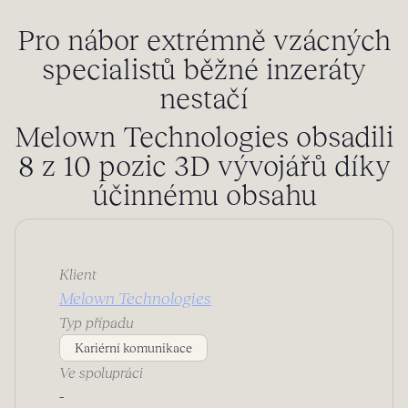
Pro nábor extrémně vzácných
specialistů běžné inzeráty
nestačí
Melown Technologies obsadili
8 z 10 pozic 3D vývojářů díky
účinnému obsahu
Klient
Melown Technologies
Typ případu
Kariérní komunikace
Ve spolupráci
-