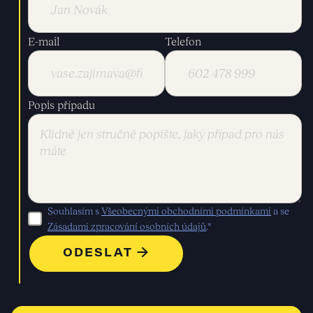
E-mail
Telefon
Popis případu
Souhlasím s
Všeobecnými obchodními podmínkami
a se
Zásadami zpracování osobních údajů
.*