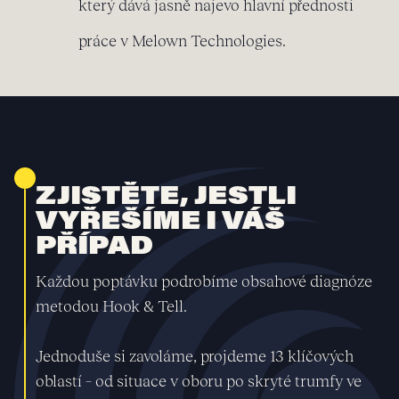
který dává jasně najevo hlavní přednosti
práce v Melown Technologies.
ZJISTĚTE, JESTLI
VYŘEŠÍME I VÁŠ
PŘÍPAD
Každou poptávku podrobíme obsahové diagnóze
metodou Hook & Tell.
Jednoduše si zavoláme, projdeme 13 klíčových
oblastí – od situace v oboru po skryté trumfy ve