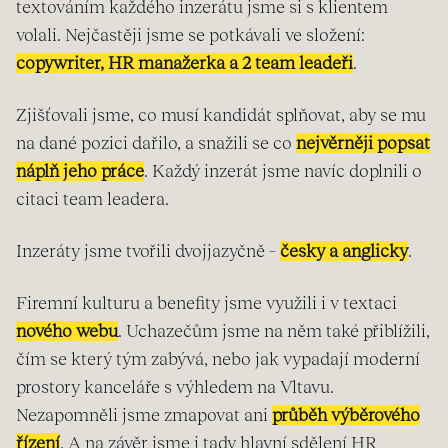
textováním každého inzerátu jsme si s klientem
volali. Nejčastěji jsme se potkávali ve složení:
copywriter, HR manažerka a 2 team leadeři
.
Zjišťovali jsme, co musí kandidát splňovat, aby se mu
na dané pozici dařilo, a snažili se co
nejvěrněji popsat
náplň jeho práce
. Každý inzerát jsme navíc doplnili o
citaci team leadera.
Inzeráty jsme tvořili dvojjazyčně –
česky a anglicky
.
Firemní kulturu a benefity jsme využili i v textaci
nového webu
. Uchazečům jsme na něm také přiblížili,
čím se který tým zabývá, nebo jak vypadají moderní
prostory kanceláře s výhledem na Vltavu.
Nezapomněli jsme zmapovat ani
průběh výběrového
řízení
. A na závěr jsme i tady hlavní sdělení HR