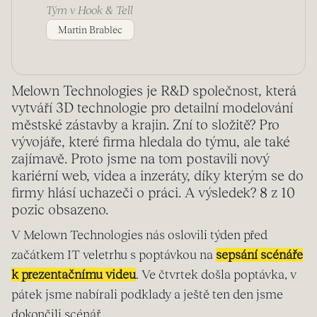
Tým v Hook & Tell
Martin Brablec
Melown Technologies je R&D společnost, která
vytváří 3D technologie pro detailní modelování
městské zástavby a krajin. Zní to složitě? Pro
vývojáře, které firma hledala do týmu, ale také
zajímavě. Proto jsme na tom postavili nový
kariérní web, videa a inzeráty, díky kterým se do
firmy hlásí uchazeči o práci. A výsledek? 8 z 10
pozic obsazeno.
V Melown Technologies nás oslovili týden před
začátkem IT veletrhu s poptávkou na
sepsání scénáře
k prezentačnímu videu
. Ve čtvrtek došla poptávka, v
pátek jsme nabírali podklady a ještě ten den jsme
dokončili scénář.