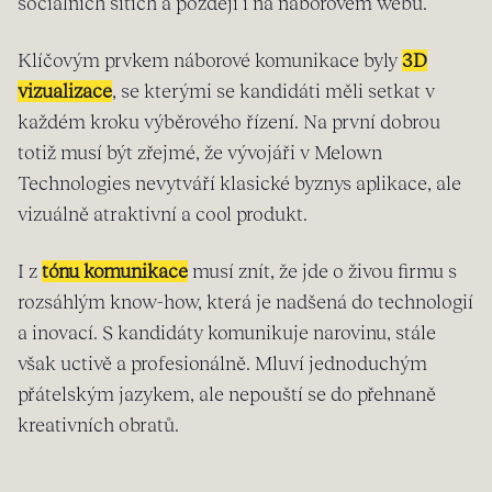
sociálních sítích a později i na náborovém webu.
Klíčovým prvkem náborové komunikace byly
3D
vizualizace
, se kterými se kandidáti měli setkat v
každém kroku výběrového řízení. Na první dobrou
totiž musí být zřejmé, že vývojáři v Melown
Technologies nevytváří klasické byznys aplikace, ale
vizuálně atraktivní a cool produkt.
I z
tónu komunikace
musí znít, že jde o živou firmu s
rozsáhlým know-how, která je nadšená do technologií
a inovací. S kandidáty komunikuje narovinu, stále
však uctivě a profesionálně. Mluví jednoduchým
přátelským jazykem, ale nepouští se do přehnaně
kreativních obratů.