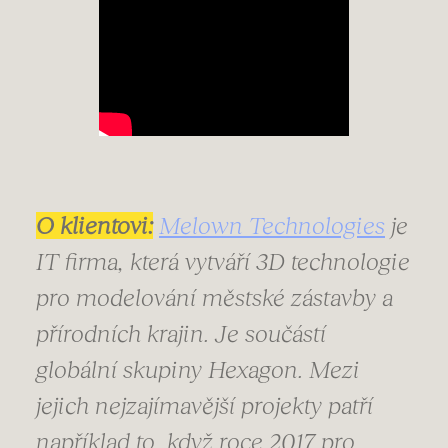
O klientovi:
Melown Technologies
je
IT firma, která vytváří 3D technologie
pro modelování městské zástavby a
přírodních krajin. Je součástí
globální skupiny Hexagon. Mezi
jejich nejzajímavější projekty patří
například to, když roce 2017 pro