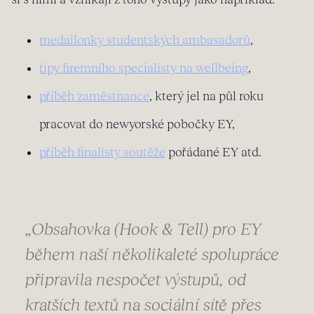
medailonky studentských ambasadorů
,
tipy firemního specialisty na wellbeing
,
příběh zaměstnance
, který jel na půl roku
pracovat do newyorské pobočky EY,
příběh finalisty soutěže
pořádané EY atd.
„Obsahovka (Hook & Tell) pro EY
během naší několikaleté spolupráce
připravila nespočet výstupů, od
kratších textů na sociální sítě přes