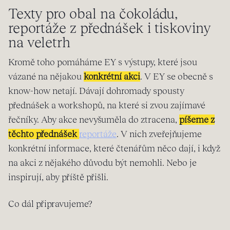
Texty pro obal na čokoládu,
reportáže z přednášek i tiskoviny
na veletrh
Kromě toho pomáháme EY s výstupy, které jsou
vázané na nějakou
konkrétní akci
. V EY se obecně s
know-how netají. Dávají dohromady spousty
přednášek a workshopů, na které si zvou zajímavé
řečníky. Aby akce nevyšuměla do ztracena,
píšeme z
těchto přednášek
reportáže
. V nich zveřejňujeme
konkrétní informace, které čtenářům něco dají, i když
na akci z nějakého důvodu být nemohli. Nebo je
inspirují, aby příště přišli.
Co dál připravujeme?