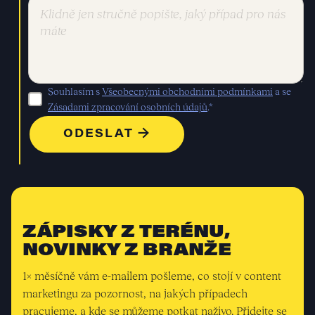
Souhlasím s
Všeobecnými obchodními podmínkami
a se
Zásadami zpracování osobních údajů
.*
ZÁPISKY Z TERÉNU,
NOVINKY Z BRANŽE
1× měsíčně vám e-mailem pošleme, co stojí v content
marketingu za pozornost, na jakých případech
pracujeme, a kde se můžeme potkat naživo. Přidejte se