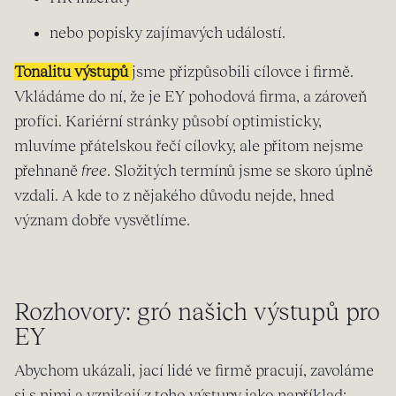
nebo popisky zajímavých událostí.
Tonalitu výstupů
jsme přizpůsobili cílovce i firmě.
Vkládáme do ní, že je EY pohodová firma, a zároveň
profíci. Kariérní stránky působí optimisticky,
mluvíme přátelskou řečí cílovky, ale přitom nejsme
přehnaně
free
. Složitých termínů jsme se skoro úplně
vzdali. A kde to z nějakého důvodu nejde, hned
význam dobře vysvětlíme.
Rozhovory: gró našich výstupů pro
EY
Abychom ukázali, jací lidé ve firmě pracují, zavoláme
si s nimi a vznikají z toho výstupy jako například: