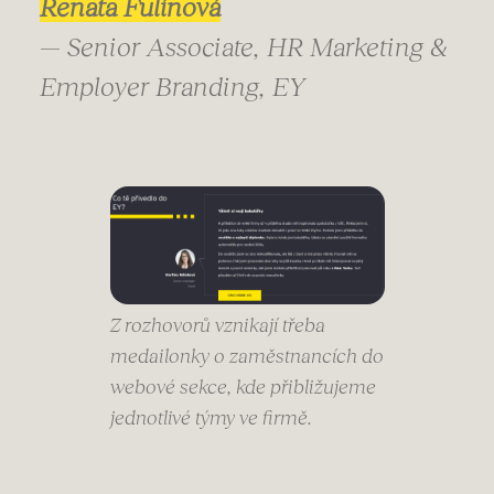
Renata Fulínová
— Senior Associate, HR Marketing &
Employer Branding, EY
Z rozhovorů vznikají třeba
medailonky o zaměstnancích do
webové sekce, kde přibližujeme
jednotlivé týmy ve firmě.