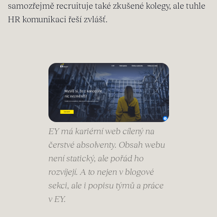
samozřejmě recruituje také zkušené kolegy, ale tuhle
HR komunikaci řeší zvlášť.
EY má kariérní web cílený na
čerstvé absolventy. Obsah webu
není statický, ale pořád ho
rozvíjejí. A to nejen v blogové
sekci, ale i popisu týmů a práce
v EY.