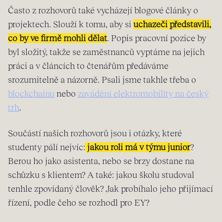
Často z rozhovorů také vycházejí blogové články o
projektech. Slouží k tomu, aby si
uchazeči představili,
co by ve firmě mohli dělat
. Popis pracovní pozice by
byl složitý, takže se zaměstnanců vyptáme na jejich
práci a v článcích to čtenářům předáváme
srozumitelně a názorně. Psali jsme takhle třeba o
blockchainu
nebo
zavádění elektromobility na český
trh
.
Součástí našich rozhovorů jsou i otázky, které
studenty pálí nejvíc:
jakou roli má v týmu junior
?
Berou ho jako asistenta, nebo se brzy dostane na
schůzku s klientem? A také: jakou školu studoval
tenhle zpovídaný člověk? Jak probíhalo jeho přijímací
řízení, podle čeho se rozhodl pro EY?