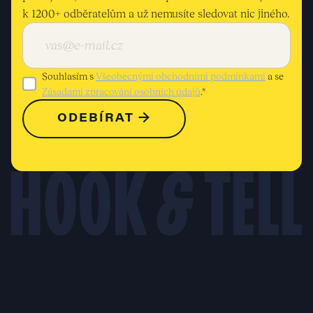
k 1200+ odběratelům a už nemusíte sledovat nic jiného.
Souhlasím s
Všeobecnými obchodními podmínkami
a se
Zásadami zpracování osobních údajů
.*