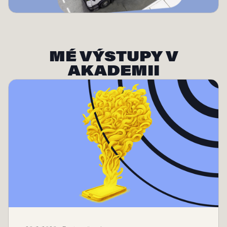
MÉ VÝSTUPY V
AKADEMII