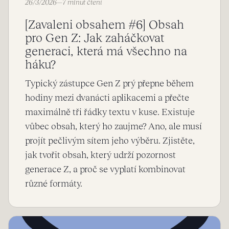
26/3/2026
—
7 minut čtení
[Zavaleni obsahem #6] Obsah
pro Gen Z: Jak zaháčkovat
generaci, která má všechno na
háku?
Typický zástupce Gen Z prý přepne během
hodiny mezi dvanácti aplikacemi a přečte
maximálně tři řádky textu v kuse. Existuje
vůbec obsah, který ho zaujme? Ano, ale musí
projít pečlivým sítem jeho výběru. Zjistěte,
jak tvořit obsah, který udrží pozornost
generace Z, a proč se vyplatí kombinovat
různé formáty.