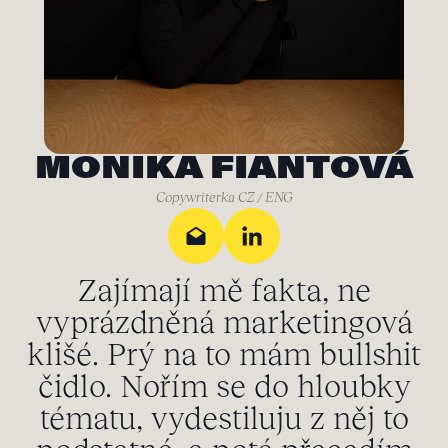
MONIKA FIANTOVÁ
Copywriterka CZ / ENG
Zajímají mě fakta, ne
vyprázdněná marketingová
klišé. Prý na to mám bullshit
čidlo. Nořím se do hloubky
tématu, vydestiluju z něj to