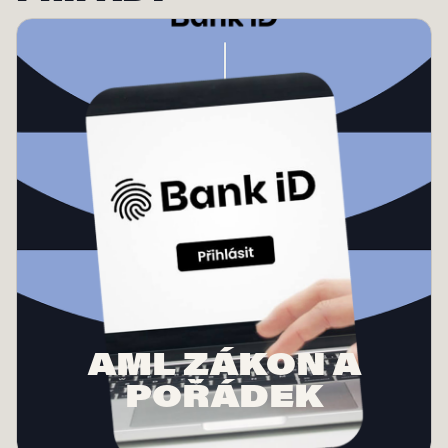
AML ZÁKON A
POŘÁDEK