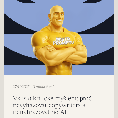
27/11/2025
—
11 minut čtení
Vkus a kritické myšlení: proč
nevyhazovat copywritera a
nenahrazovat ho AI