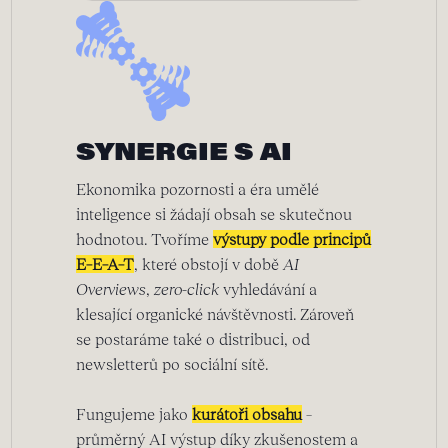
SYNERGIE S AI
Ekonomika pozornosti a éra umělé
inteligence si žádají obsah se skutečnou
hodnotou. Tvoříme
výstupy podle principů
E–E–A–T
, které obstojí v době
AI
Overviews
,
zero-click
vyhledávání a
klesající organické návštěvnosti. Zároveň
se postaráme také o distribuci, od
newsletterů po sociální sítě.
Fungujeme jako
kurátoři obsahu
–
průměrný AI výstup díky zkušenostem a