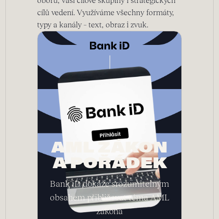
cílů vedení. Využíváme všechny formáty,
typy a kanály – text, obraz i zvuk.
AML ZÁKON
A POŘÁDEK
Bank iD dokáže srozumitelným
obsahem přibližovat téma AML
zákona