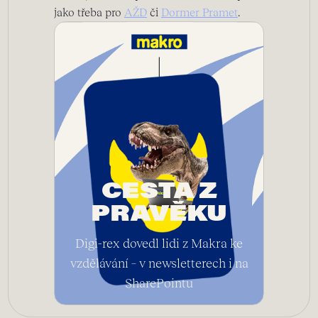
jako třeba pro
AŽD
či
Dormer Pramet
.
CESTA Z
PRAVĚKU
Digi-rex dovedl lidi z Makra ke
vzdělávání – v newsletterech i na
SharePointu