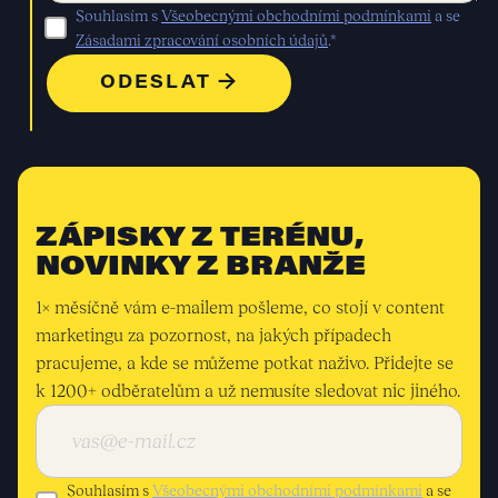
Souhlasím s
Všeobecnými obchodními podmínkami
a se
Zásadami zpracování osobních údajů
.*
ZÁPISKY Z TERÉNU,
NOVINKY Z BRANŽE
1× měsíčně vám e-mailem pošleme, co stojí v content
marketingu za pozornost, na jakých případech
pracujeme, a kde se můžeme potkat naživo. Přidejte se
k 1200+ odběratelům a už nemusíte sledovat nic jiného.
Souhlasím s
Všeobecnými obchodními podmínkami
a se