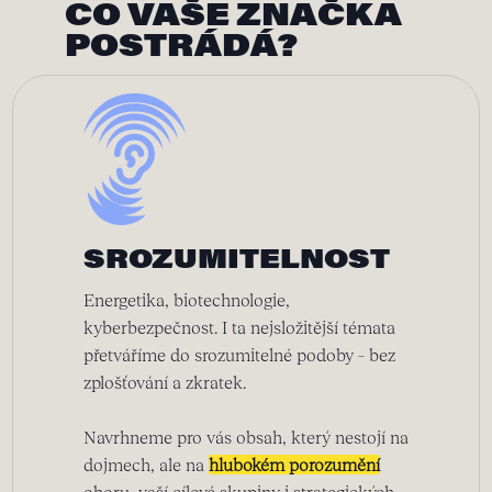
CO VAŠE ZNAČKA
POSTRÁDÁ?
SROZUMITELNOST
Energetika, biotechnologie,
kyberbezpečnost. I ta nejsložitější témata
přetváříme do srozumitelné podoby – bez
zplošťování a zkratek.
Navrhneme pro vás obsah, který nestojí na
dojmech, ale na
hlubokém porozumění
oboru, vaší cílové skupiny i strategických