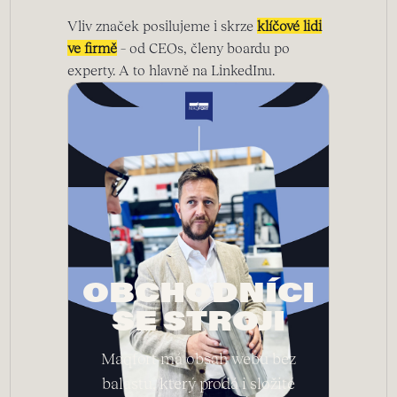
Vliv značek posilujeme i skrze
klíčové lidi
ve firmě
– od CEOs, členy boardu po
experty. A to hlavně na LinkedInu.
OBCHODNÍCI
SE STROJI
Maqfort má obsah webu bez
balastu, který prodá i složité