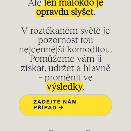
Ale
jen málokdo je
opravdu slyšet
.
V roztěkaném světě je
pozornost tou
nejcennější komoditou.
Pomůžeme vám ji
získat, udržet a hlavně
– proměnit ve
výsledky
.
ZADEJTE NÁM
PŘÍPAD →