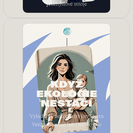
průmyslové stroje
KDYŽ
EKOLOGIE
NESTAČÍ
Vyladili jsme tón, kterým Tierra
Verde oslovuje lidi i mimo eko
bublinu