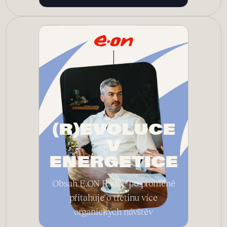
(R)EVOLUCE
V
ENERGETICE
Obsah E.ON Rádce po proměně
přitahuje o třetinu více
organických návštěv