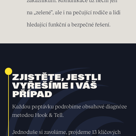
zákazníkům. Komunikace už necílí jen
na „zelené“, ale i na pečující rodiče a lidi
hledající funkční a bezpečné řešení.
ZJISTĚTE, JESTLI
VYŘEŠÍME I VÁŠ
PŘÍPAD
Každou poptávku podrobíme obsahové diagnóze
metodou Hook & Tell.
Jednoduše si zavoláme, projdeme 13 klíčových