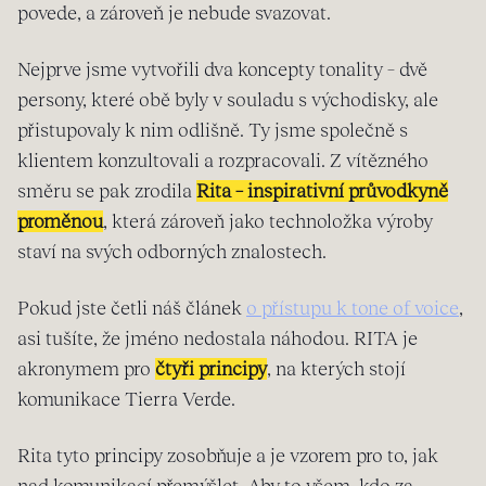
povede, a zároveň je nebude svazovat.
Nejprve jsme vytvořili dva koncepty tonality – dvě
persony, které obě byly v souladu s východisky, ale
přistupovaly k nim odlišně. Ty jsme společně s
klientem konzultovali a rozpracovali. Z vítězného
směru se pak zrodila
Rita – inspirativní průvodkyně
proměnou
, která zároveň jako technoložka výroby
staví na svých odborných znalostech.
Pokud jste četli náš článek
o přístupu k tone of voice
,
asi tušíte, že jméno nedostala náhodou. RITA je
akronymem pro
čtyři principy
, na kterých stojí
komunikace Tierra Verde.
Rita tyto principy zosobňuje a je vzorem pro to, jak
nad komunikací přemýšlet. Aby to všem, kdo za