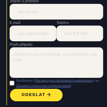
Jméno a přijmení
E-mail
Telefon
Popis případu
Souhlasím s
Všeobecnými obchodními podmínkami
a se
Zásadami zpracování osobních údajů
.*