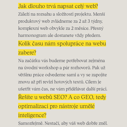
Jak dlouho trvá napsat celý web?
Záleží na rozsahu a složitosti projektu. Menší
produktový web zvládneme za 2 až 3 týdny,
komplexní web obvykle za 2 měsíce. Přesný
harmonogram ale dostanete vždy předem.
Kolik času nám spolupráce na webu
zabere?
Na začátku vás budeme potřebovat zejména
na úvodní workshop a pár rozhovorů. Pak už
většinu práce odvedeme sami a vy se zapojíte
znovu až při revizi hotových textů. Cílem je
ušetřit vám čas, ne vám přidělávat další práci.
Řešíte u webů SEO? A co GEO, tedy
optimalizaci pro nástroje umělé
inteligence?
Samozřejmě. Nestačí, aby váš web dobře zněl.