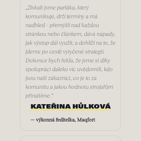
„
Získali jsme parťáka, který
komunikuje, drží termíny a má
nadhled – přemýšlí nad každou
stránkou nebo článkem, dává nápady,
jak výstup dál využít, a dohlíží na to, že
jdeme po cestě vytyčené strategií.
Dokonce bych řekla, že jsme si díky
spolupráci daleko víc uvědomili, kdo
jsou naši zákazníci, co je to za
komunitu a jakou hodnotu strojařům
přinášíme.
“
KATEŘINA HŮLKOVÁ
— výkonná ředitelka, Maqfort