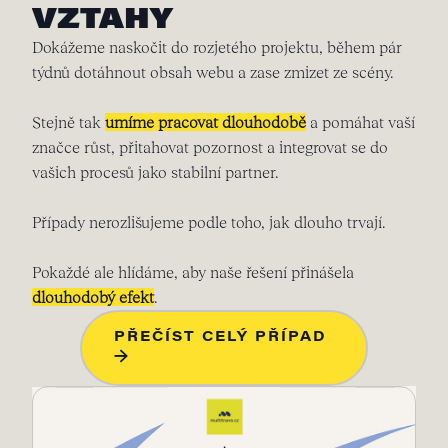
VZTAHY
Dokážeme naskočit do rozjetého projektu, během pár
týdnů dotáhnout obsah webu a zase zmizet ze scény.
Stejně tak
umíme pracovat dlouhodobě
a pomáhat vaší
značce růst, přitahovat pozornost a integrovat se do
vašich procesů jako stabilní partner.
Případy nerozlišujeme podle toho, jak dlouho trvají.
Pokaždé ale hlídáme, aby naše řešení přinášela
dlouhodobý efekt
.
PŘEČÍST CELÝ PŘÍPAD
→