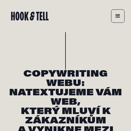
COPYWRITING
WEBU:
NATEXTUJEME VÁM
WEB,
KTERÝ MLUVÍ K
ZÁKAZNÍKŮM
A VYNIKNE MEZI