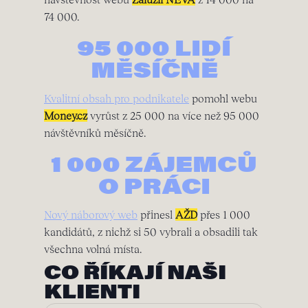
74 000.
95 000 LIDÍ
MĚSÍČNĚ
Kvalitní obsah pro podnikatele
pomohl webu
Money.cz
vyrůst z 25 000 na více než 95 000
návštěvníků měsíčně.
1 000 ZÁJEMCŮ
O PRÁCI
Nový náborový web
přinesl
AŽD
přes 1 000
kandidátů, z nichž si 50 vybrali a obsadili tak
všechna volná místa.
CO ŘÍKAJÍ NAŠI
KLIENTI