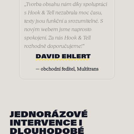
„Tvorba obsahu nám díky spolupráci
s Hook & Tell nezabrala moc času,
texty jsou funkční a srozumitelné. S
novým webem jsme naprosto
spokojení. Za nás Hook & Tell
rozhodně doporučujeme!“
DAVID EHLERT
— obchodní ředitel, Multitrans
JEDNORÁZOVÉ
INTERVENCE I
DLOUHODOBÉ