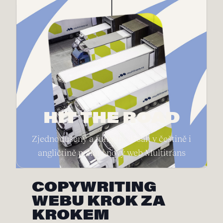
HIT THE ROAD
Zjednodušený a funkční obsah v češtině i
angličtině pohání nový web Multitrans
COPYWRITING
WEBU KROK ZA
KROKEM