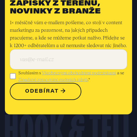
ZÁPISKY Z TERÉNU,
NOVINKY Z BRANŽE
1× měsíčně vám e-mailem pošleme, co stojí v content
marketingu za pozornost, na jakých případech
pracujeme, a kde se můžeme potkat naživo. Přidejte se
k 1200+ odběratelům a už nemusíte sledovat nic jiného.
Souhlasím s
Všeobecnými obchodními podmínkami
a se
Zásadami zpracování osobních údajů
.*