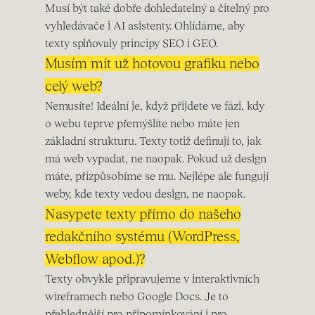
Musí být také dobře dohledatelný a čitelný pro
vyhledávače i AI asistenty. Ohlídáme, aby
texty splňovaly principy SEO i GEO.
Musím mít už hotovou grafiku nebo
celý web?
Nemusíte! Ideální je, když přijdete ve fázi, kdy
o webu teprve přemýšlíte nebo máte jen
základní strukturu. Texty totiž definují to, jak
má web vypadat, ne naopak. Pokud už design
máte, přizpůsobíme se mu. Nejlépe ale fungují
weby, kde texty vedou design, ne naopak.
Nasypete texty přímo do našeho
redakčního systému (WordPress,
Webflow apod.)?
Texty obvykle připravujeme v interaktivních
wireframech nebo Google Docs. Je to
přehlednější pro připomínkování i pro