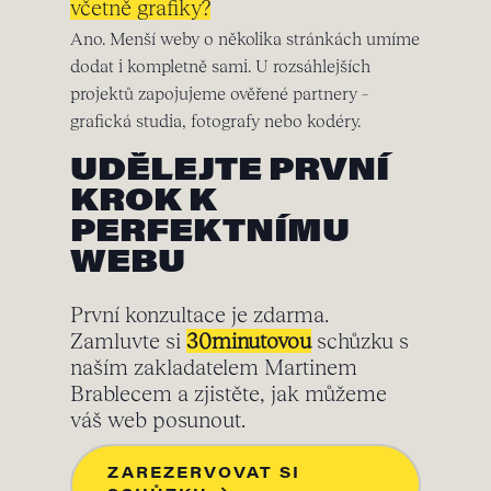
včetně grafiky?
Ano. Menší weby o několika stránkách umíme
dodat i kompletně sami. U rozsáhlejších
projektů zapojujeme ověřené partnery –
grafická studia, fotografy nebo kodéry.
UDĚLEJTE PRVNÍ
KROK K
PERFEKTNÍMU
WEBU
První konzultace je zdarma.
Zamluvte si
30minutovou
schůzku s
naším zakladatelem Martinem
Brablecem a zjistěte, jak můžeme
váš web posunout.
ZAREZERVOVAT SI