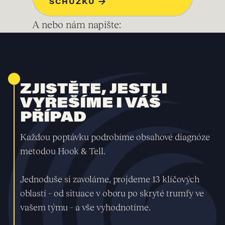
SCHŮZKU →
A nebo nám napište:
ZJISTĚTE, JESTLI
VYŘEŠÍME I VÁŠ
PŘÍPAD
Každou poptávku podrobíme obsahové diagnóze
metodou Hook & Tell.
Jednoduše si zavoláme, projdeme 13 klíčových
oblastí – od situace v oboru po skryté trumfy ve
vašem týmu – a vše vyhodnotíme.