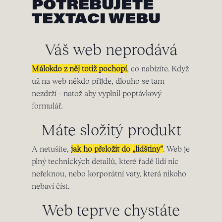
POTŘEBUJETE
TEXTACI WEBU
Váš web neprodává
Málokdo z něj totiž pochopí
, co nabízíte. Když
už na web někdo přijde, dlouho se tam
nezdrží – natož aby vyplnil poptávkový
formulář.
Máte složitý produkt
A netušíte,
jak ho přeložit do „lidštiny“
. Web je
plný technických detailů, které řadě lidí nic
neřeknou, nebo korporátní vaty, která nikoho
nebaví číst.
Web teprve chystáte