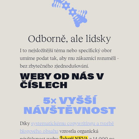
Odborně, ale lidsky
I to nejsložitější téma nebo specifický obor
umíme podat tak, aby mu zákazníci rozuměli –
bez zbytečného zjednodušování.
WEBY OD NÁS V
ČÍSLECH
5× VYŠŠÍ
NÁVŠTĚVNOST
Díky
systematickému copywritingu a tvorbě
blogového obsahu
vzrostla organická
návštěvnost webu
Žaluzií NEVA
z 14 000 na