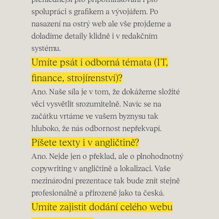
spolupráci s grafikem a vývojářem. Po
nasazení na ostrý web ale vše projdeme a
doladíme detaily klidně i v redakčním
systému.
Umíte psát i odborná témata (IT,
finance, strojírenství)?
Ano. Naše síla je v tom, že dokážeme složité
věci vysvětlit srozumitelně. Navíc se na
začátku vrtáme ve vašem byznysu tak
hluboko, že nás odbornost nepřekvapí.
Píšete texty i v angličtině?
Ano. Nejde jen o překlad, ale o plnohodnotný
copywriting v angličtině a lokalizaci. Vaše
mezinárodní prezentace tak bude znít stejně
profesionálně a přirozeně jako ta česká.
Umíte zajistit dodání celého webu