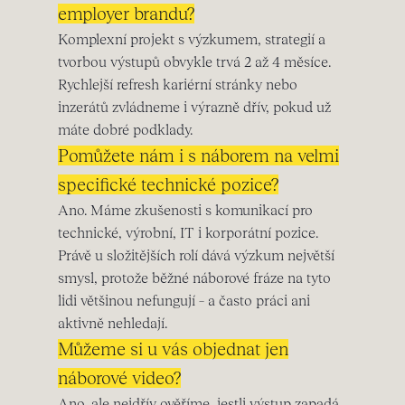
employer brandu?
Komplexní projekt s výzkumem, strategií a
tvorbou výstupů obvykle trvá 2 až 4 měsíce.
Rychlejší refresh kariérní stránky nebo
inzerátů zvládneme i výrazně dřív, pokud už
máte dobré podklady.
Pomůžete nám i s náborem na velmi
specifické technické pozice?
Ano. Máme zkušenosti s komunikací pro
technické, výrobní, IT i korporátní pozice.
Právě u složitějších rolí dává výzkum největší
smysl, protože běžné náborové fráze na tyto
lidi většinou nefungují – a často práci ani
aktivně nehledají.
Můžeme si u vás objednat jen
náborové video?
Ano, ale nejdřív ověříme, jestli výstup zapadá