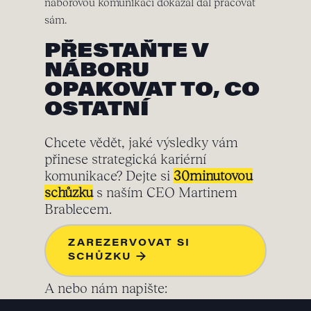
náborovou komunikací dokázal dál pracovat
sám.
PŘESTAŇTE V
NÁBORU
OPAKOVAT TO, CO
OSTATNÍ
Chcete vědět, jaké výsledky vám
přinese strategická kariérní
komunikace? Dejte si
30minutovou
schůzku
s naším CEO Martinem
Brablecem.
ZAREZERVOVAT SI
SCHŮZKU →
A nebo nám napište: