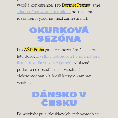
vysoká konkurence? Pro
Dormer Pramet
jsme
silnou náborovou komunikaci
postavili na
rozsáhlém výzkumu mezi zaměstnanci.
OKURKOVÁ
SEZÓNA
Pro
AŽD Praha
jsme v omezeném čase a přes
léto doručili
velkou náborovou kampaň, která
firmě přivedla stovky zájemců
. A hlavně –
podařilo se obsadit místa všech 50
elektromechaniků, kvůli kterým kampaň
vznikla.
DÁNSKO V
ČESKU
Po workshopu a hloubkových rozhovorech se