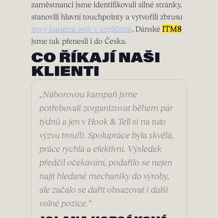
zaměstnanci jsme identifikovali silné stránky,
stanovili hlavní touchpointy a vytvořili zbrusu
nový kariérní web v angličtině
. Dánské
ITM8
jsme tak přenesli i do Česka.
CO ŘÍKAJÍ NAŠI
KLIENTI
„Náborovou kampaň jsme
potřebovali zorganizovat během pár
týdnů a jen v Hook & Tell si na tuto
výzvu troufli. Spolupráce byla skvělá,
práce rychlá a efektivní. Výsledek
předčil očekávání, podařilo se nejen
najít hledané mechaniky do výroby,
ale začalo se dařit obsazovat i další
volné pozice.“