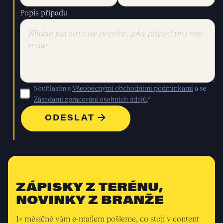
Popis případu
Souhlasím s
Všeobecnými obchodními podmínkami
a se
Zásadami zpracování osobních údajů
.*
ZÁPISKY Z TERÉNU,
NOVINKY Z BRANŽE
1× měsíčně vám e-mailem pošleme, co stojí v content