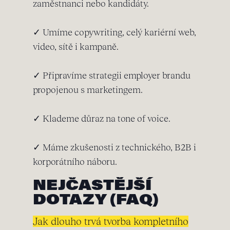
zaměstnanci nebo kandidáty.
✓ Umíme copywriting, celý kariérní web,
video, sítě i kampaně.
✓ Připravíme strategii employer brandu
propojenou s marketingem.
✓ Klademe důraz na tone of voice.
✓ Máme zkušenosti z technického, B2B i
korporátního náboru.
NEJČASTĚJŠÍ
DOTAZY (FAQ)
Jak dlouho trvá tvorba kompletního