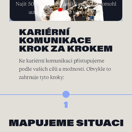
Najít 50 elektromechaniků pro AŽD pomohl
autentický obsah a silná kampaň
KARIÉRNÍ
KOMUNIKACE
KROK ZA KROKEM
Ke kariérní komunikaci přistupujeme
podle vašich cílů a možností. Obvykle to
zahrnuje tyto kroky:
1
MAPUJEME SITUACI