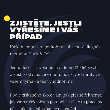
ZJISTĚTE, JESTLI
VYŘEŠÍME I VÁŠ
PŘÍPAD
Každou poptávku podrobíme obsahové diagnóze
metodou Hook & Tell.
Jednoduše si zavoláme, projdeme 13 klíčových
oblastí – od situace v oboru po skryté trumfy ve
vašem týmu – a vše vyhodnotíme.
Podle získaného skóre vám pak přesně řekneme,
jak vám může obsah pomoci, jestli je to práce pro
nás i jaká je reálná šance na úspěch.