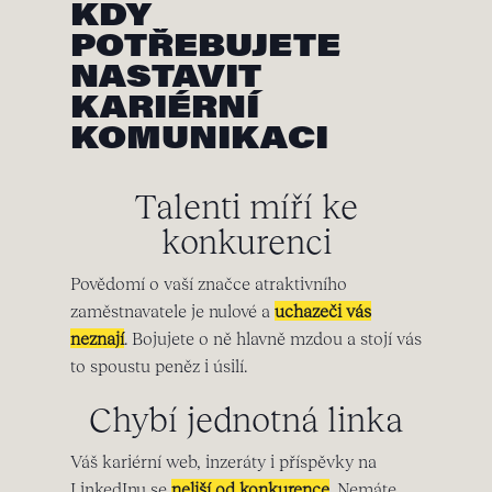
KDY
POTŘEBUJETE
NASTAVIT
KARIÉRNÍ
KOMUNIKACI
Talenti míří ke
konkurenci
Povědomí o vaší značce atraktivního
zaměstnavatele je nulové a
uchazeči vás
neznají
. Bojujete o ně hlavně mzdou a stojí vás
to spoustu peněz i úsilí.
Chybí jednotná linka
Váš kariérní web, inzeráty i příspěvky na
LinkedInu se
neliší od konkurence
. Nemáte