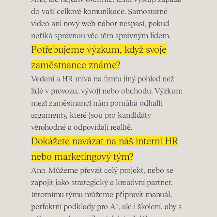
do vaší celkové komunikace. Samostatné
video ani nový web nábor nespasí, pokud
neříká správnou věc těm správným lidem.
Potřebujeme výzkum, když svoje
zaměstnance známe?
Vedení a HR mívá na firmu jiný pohled než
lidé v provozu, vývoji nebo obchodu. Výzkum
mezi zaměstnanci nám pomáhá odhalit
argumenty, které jsou pro kandidáty
věrohodné a odpovídají realitě.
Dokážete navázat na náš interní HR
nebo marketingový tým?
Ano. Můžeme převzít celý projekt, nebo se
zapojit jako strategický a kreativní partner.
Internímu týmu můžeme připravit manuál,
perfektní podklady pro AI, ale i školení, aby s