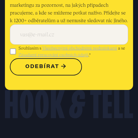
marketingu za pozornost, na jakých případech
pracujeme, a kde se můžeme potkat naživo. Přidejte se
k 1200+ odběratelům a už nemusíte sledovat nic jiného.
Souhlasím s
Všeobecnými obchodními podmínkami
a se
Zásadami zpracování osobních údajů
.*