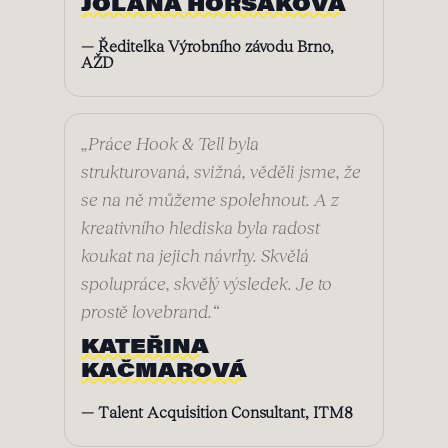
JOLANA HORSÁKOVÁ
— Ředitelka Výrobního závodu Brno,
AŽD
„Práce Hook & Tell byla
strukturovaná, svižná, věděli jsme, že
se na ně můžeme spolehnout. A z
kreativního hlediska byla radost
koukat na jejich návrhy. Skvělá
spolupráce, skvělý výsledek. Je to
prostě lovebrand.“
KATEŘINA
KAČMAROVÁ
— Talent Acquisition Consultant, ITM8