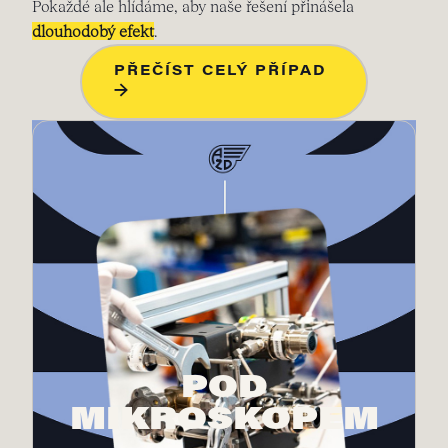
Pokaždé ale hlídáme, aby naše řešení přinášela
dlouhodobý efekt
.
PŘEČÍST CELÝ PŘÍPAD
→
POD
MIKROSKOPEM